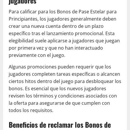
jugadores
Para calificar para los Bonos de Pase Estelar para
Principiantes, los jugadores generalmente deben
crear una nueva cuenta dentro de un plazo
específico tras el lanzamiento promocional. Esta
elegibilidad suele aplicarse a jugadores que juegan
por primera vez y que no han interactuado
previamente con el juego.
Algunas promociones pueden requerir que los
jugadores completen tareas específicas o alcancen
ciertos hitos dentro del juego para desbloquear los
bonos. Es esencial que los nuevos jugadores
revisen los términos y condiciones asociados con
la oferta para asegurarse de que cumplen con
todos los requisitos.
Beneficios de reclamar los Bonos de