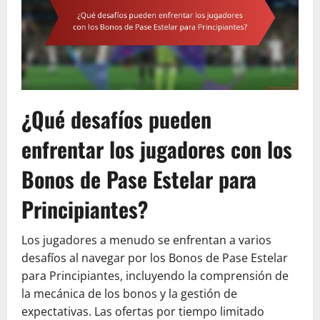
¿Qué desafíos pueden
enfrentar los jugadores con los
Bonos de Pase Estelar para
Principiantes?
Los jugadores a menudo se enfrentan a varios
desafíos al navegar por los Bonos de Pase Estelar
para Principiantes, incluyendo la comprensión de
la mecánica de los bonos y la gestión de
expectativas. Las ofertas por tiempo limitado