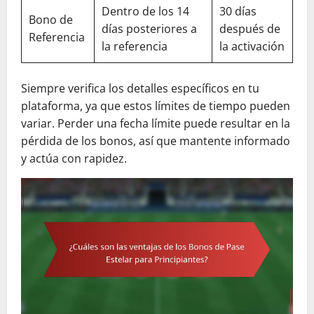
Dentro de los 14
30 días
Bono de
días posteriores a
después de
Referencia
la referencia
la activación
Siempre verifica los detalles específicos en tu
plataforma, ya que estos límites de tiempo pueden
variar. Perder una fecha límite puede resultar en la
pérdida de los bonos, así que mantente informado
y actúa con rapidez.