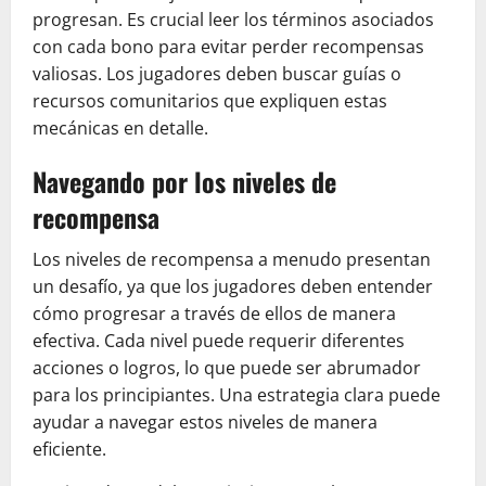
progresan. Es crucial leer los términos asociados
con cada bono para evitar perder recompensas
valiosas. Los jugadores deben buscar guías o
recursos comunitarios que expliquen estas
mecánicas en detalle.
Navegando por los niveles de
recompensa
Los niveles de recompensa a menudo presentan
un desafío, ya que los jugadores deben entender
cómo progresar a través de ellos de manera
efectiva. Cada nivel puede requerir diferentes
acciones o logros, lo que puede ser abrumador
para los principiantes. Una estrategia clara puede
ayudar a navegar estos niveles de manera
eficiente.