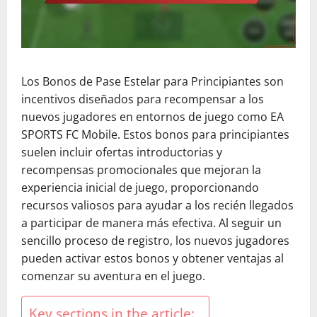
Los Bonos de Pase Estelar para Principiantes son
incentivos diseñados para recompensar a los
nuevos jugadores en entornos de juego como EA
SPORTS FC Mobile. Estos bonos para principiantes
suelen incluir ofertas introductorias y
recompensas promocionales que mejoran la
experiencia inicial de juego, proporcionando
recursos valiosos para ayudar a los recién llegados
a participar de manera más efectiva. Al seguir un
sencillo proceso de registro, los nuevos jugadores
pueden activar estos bonos y obtener ventajas al
comenzar su aventura en el juego.
Key sections in the article: