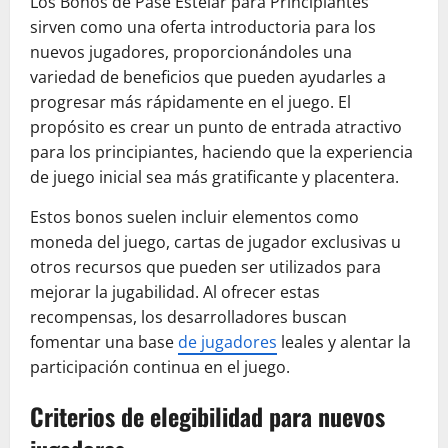
Los Bonos de Pase Estelar para Principiantes
sirven como una oferta introductoria para los
nuevos jugadores, proporcionándoles una
variedad de beneficios que pueden ayudarles a
progresar más rápidamente en el juego. El
propósito es crear un punto de entrada atractivo
para los principiantes, haciendo que la experiencia
de juego inicial sea más gratificante y placentera.
Estos bonos suelen incluir elementos como
moneda del juego, cartas de jugador exclusivas u
otros recursos que pueden ser utilizados para
mejorar la jugabilidad. Al ofrecer estas
recompensas, los desarrolladores buscan
fomentar una base
de jugadores
leales y alentar la
participación continua en el juego.
Criterios de elegibilidad para nuevos