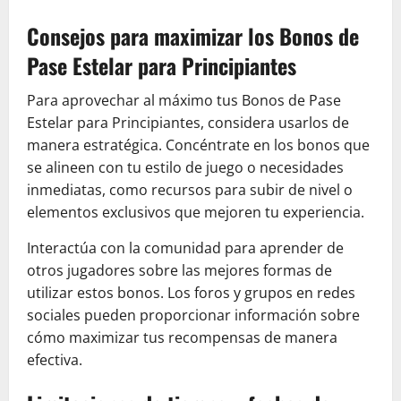
Consejos para maximizar los Bonos de
Pase Estelar para Principiantes
Para aprovechar al máximo tus Bonos de Pase
Estelar para Principiantes, considera usarlos de
manera estratégica. Concéntrate en los bonos que
se alineen con tu estilo de juego o necesidades
inmediatas, como recursos para subir de nivel o
elementos exclusivos que mejoren tu experiencia.
Interactúa con la comunidad para aprender de
otros jugadores sobre las mejores formas de
utilizar estos bonos. Los foros y grupos en redes
sociales pueden proporcionar información sobre
cómo maximizar tus recompensas de manera
efectiva.