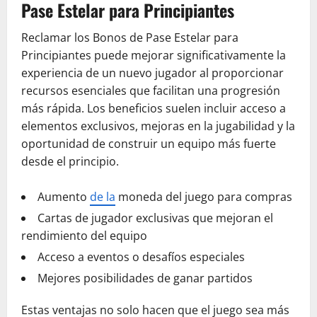
Pase Estelar para Principiantes
Reclamar los Bonos de Pase Estelar para
Principiantes puede mejorar significativamente la
experiencia de un nuevo jugador al proporcionar
recursos esenciales que facilitan una progresión
más rápida. Los beneficios suelen incluir acceso a
elementos exclusivos, mejoras en la jugabilidad y la
oportunidad de construir un equipo más fuerte
desde el principio.
Aumento
de la
moneda del juego para compras
Cartas de jugador exclusivas que mejoran el
rendimiento del equipo
Acceso a eventos o desafíos especiales
Mejores posibilidades de ganar partidos
Estas ventajas no solo hacen que el juego sea más