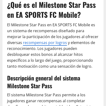
¿Qué es el Milestone Star Pass
en EA SPORTS FC Mobile?
El Milestone Star Pass en EA SPORTS FC Mobile es
un sistema de recompensas diseñado para
mejorar la participación de los jugadores al ofrecer
diversas
recompensas por logros
y elementos de
reconocimiento. Los jugadores pueden
desbloquear estos bonos al alcanzar hitos
específicos a lo largo del juego, proporcionando
tanto motivación como una sensación de logro.
Descripción general del sistema
Milestone Star Pass
El sistema Milestone Star Pass permite a los
jugadores ganar recompensas al completar