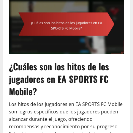
¿Cuáles son los hitos de los
jugadores en EA SPORTS FC
Mobile?
Los hitos de los jugadores en EA SPORTS FC Mobile
son logros específicos que los jugadores pueden
alcanzar durante el juego, ofreciendo
recompensas y reconocimiento por su progreso.