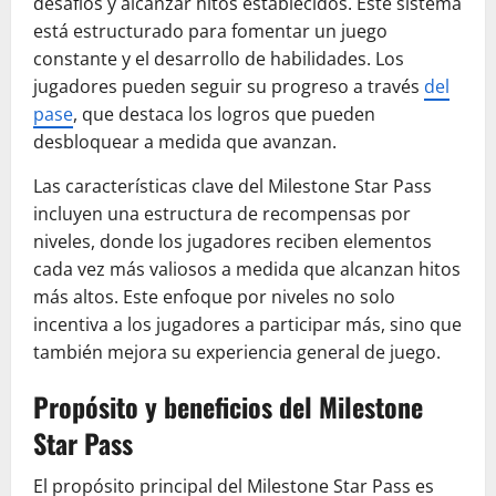
desafíos y alcanzar hitos establecidos. Este sistema
está estructurado para fomentar un juego
constante y el desarrollo de habilidades. Los
jugadores pueden seguir su progreso a través
del
pase
, que destaca los logros que pueden
desbloquear a medida que avanzan.
Las características clave del Milestone Star Pass
incluyen una estructura de recompensas por
niveles, donde los jugadores reciben elementos
cada vez más valiosos a medida que alcanzan hitos
más altos. Este enfoque por niveles no solo
incentiva a los jugadores a participar más, sino que
también mejora su experiencia general de juego.
Propósito y beneficios del Milestone
Star Pass
El propósito principal del Milestone Star Pass es