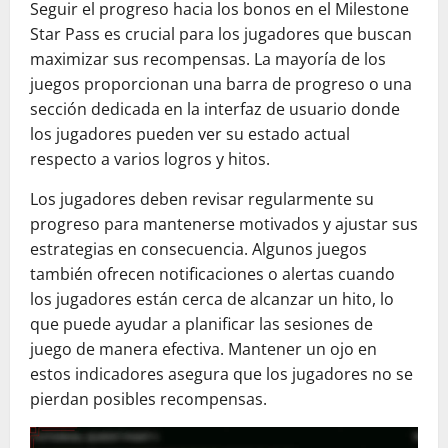
Seguir el progreso hacia los bonos en el Milestone
Star Pass es crucial para los jugadores que buscan
maximizar sus recompensas. La mayoría de los
juegos proporcionan una barra de progreso o una
sección dedicada en la interfaz de usuario donde
los jugadores pueden ver su estado actual
respecto a varios logros y hitos.
Los jugadores deben revisar regularmente su
progreso para mantenerse motivados y ajustar sus
estrategias en consecuencia. Algunos juegos
también ofrecen notificaciones o alertas cuando
los jugadores están cerca de alcanzar un hito, lo
que puede ayudar a planificar las sesiones de
juego de manera efectiva. Mantener un ojo en
estos indicadores asegura que los jugadores no se
pierdan posibles recompensas.