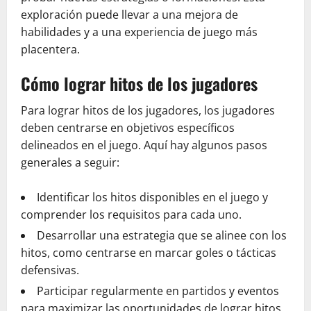
exploración puede llevar a una mejora de
habilidades y a una experiencia de juego más
placentera.
Cómo lograr hitos de los jugadores
Para lograr hitos de los jugadores, los jugadores
deben centrarse en objetivos específicos
delineados en el juego. Aquí hay algunos pasos
generales a seguir:
Identificar los hitos disponibles en el juego y
comprender los requisitos para cada uno.
Desarrollar una estrategia que se alinee con los
hitos, como centrarse en marcar goles o tácticas
defensivas.
Participar regularmente en partidos y eventos
para maximizar las oportunidades de lograr hitos.