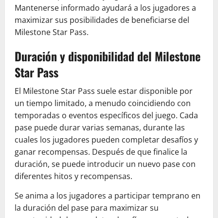
Mantenerse informado ayudará a los jugadores a
maximizar sus posibilidades de beneficiarse del
Milestone Star Pass.
Duración y disponibilidad del Milestone
Star Pass
El Milestone Star Pass suele estar disponible por
un tiempo limitado, a menudo coincidiendo con
temporadas o eventos específicos del juego. Cada
pase puede durar varias semanas, durante las
cuales los jugadores pueden completar desafíos y
ganar recompensas. Después de que finalice la
duración, se puede introducir un nuevo pase con
diferentes hitos y recompensas.
Se anima a los jugadores a participar temprano en
la duración del pase para maximizar su