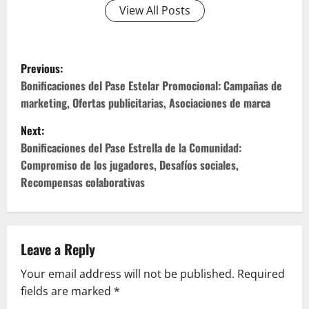
View All Posts
P
Previous:
o
Bonificaciones del Pase Estelar Promocional: Campañas de
marketing, Ofertas publicitarias, Asociaciones de marca
s
Next:
t
Bonificaciones del Pase Estrella de la Comunidad:
Compromiso de los jugadores, Desafíos sociales,
n
Recompensas colaborativas
a
v
Leave a Reply
i
Your email address will not be published.
Required
g
fields are marked
*