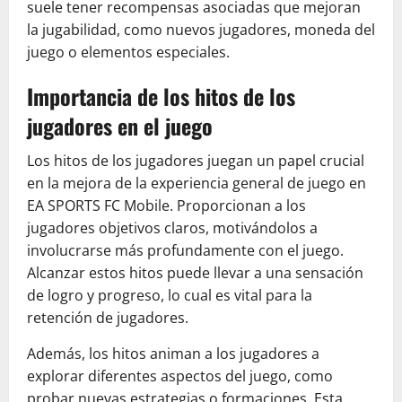
suele tener recompensas asociadas que mejoran
la jugabilidad, como nuevos jugadores, moneda del
juego o elementos especiales.
Importancia de los hitos de los
jugadores en el juego
Los hitos de los jugadores juegan un papel crucial
en la mejora de la experiencia general de juego en
EA SPORTS FC Mobile. Proporcionan a los
jugadores objetivos claros, motivándolos a
involucrarse más profundamente con el juego.
Alcanzar estos hitos puede llevar a una sensación
de logro y progreso, lo cual es vital para la
retención de jugadores.
Además, los hitos animan a los jugadores a
explorar diferentes aspectos del juego, como
probar nuevas estrategias o formaciones. Esta