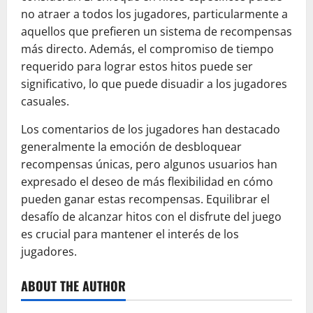
no atraer a todos los jugadores, particularmente a
aquellos que prefieren un sistema de recompensas
más directo. Además, el compromiso de tiempo
requerido para lograr estos hitos puede ser
significativo, lo que puede disuadir a los jugadores
casuales.
Los comentarios de los jugadores han destacado
generalmente la emoción de desbloquear
recompensas únicas, pero algunos usuarios han
expresado el deseo de más flexibilidad en cómo
pueden ganar estas recompensas. Equilibrar el
desafío de alcanzar hitos con el disfrute del juego
es crucial para mantener el interés de los
jugadores.
ABOUT THE AUTHOR