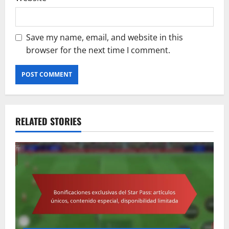
Save my name, email, and website in this
browser for the next time I comment.
RELATED STORIES