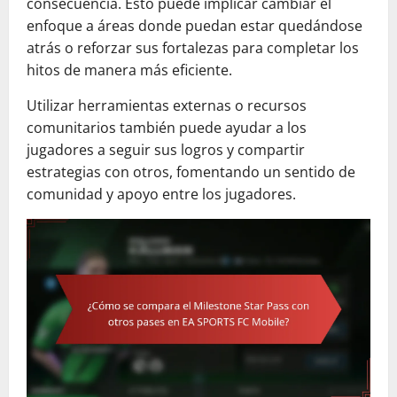
consecuencia. Esto puede implicar cambiar el
enfoque a áreas donde puedan estar quedándose
atrás o reforzar sus fortalezas para completar los
hitos de manera más eficiente.
Utilizar herramientas externas o recursos
comunitarios también puede ayudar a los
jugadores a seguir sus logros y compartir
estrategias con otros, fomentando un sentido de
comunidad y apoyo entre los jugadores.