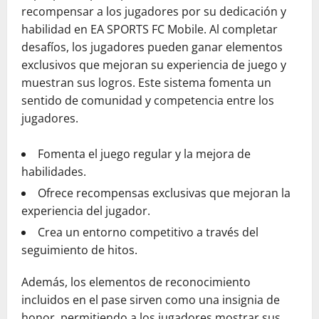
recompensar a los jugadores por su dedicación y
habilidad en EA SPORTS FC Mobile. Al completar
desafíos, los jugadores pueden ganar elementos
exclusivos que mejoran su experiencia de juego y
muestran sus logros. Este sistema fomenta un
sentido de comunidad y competencia entre los
jugadores.
Fomenta el juego regular y la mejora de
habilidades.
Ofrece recompensas exclusivas que mejoran la
experiencia del jugador.
Crea un entorno competitivo a través del
seguimiento de hitos.
Además, los elementos de reconocimiento
incluidos en el pase sirven como una insignia de
honor, permitiendo a los jugadores mostrar sus