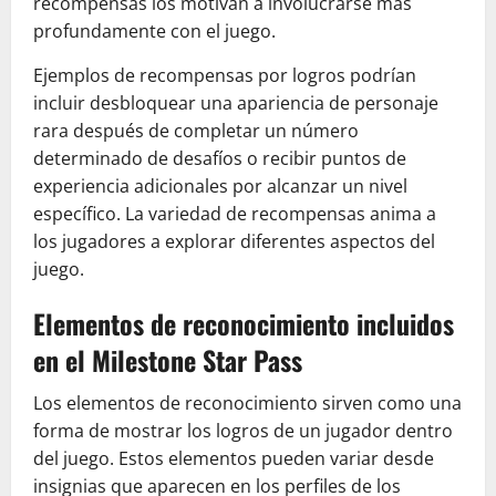
recompensas los motivan a involucrarse más
profundamente con el juego.
Ejemplos de recompensas por logros podrían
incluir desbloquear una apariencia de personaje
rara después de completar un número
determinado de desafíos o recibir puntos de
experiencia adicionales por alcanzar un nivel
específico. La variedad de recompensas anima a
los jugadores a explorar diferentes aspectos del
juego.
Elementos de reconocimiento incluidos
en el Milestone Star Pass
Los elementos de reconocimiento sirven como una
forma de mostrar los logros de un jugador dentro
del juego. Estos elementos pueden variar desde
insignias que aparecen en los perfiles de los