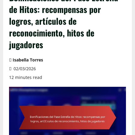
de Hitos: recompensas por
logros, artículos de
reconocimiento, hitos de
jugadores
Isabella Torres
02/03/2026
12 minutes read