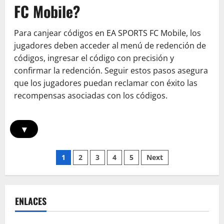
FC Mobile?
usuarios,
Aportaciones
de
la
Para canjear códigos en EA SPORTS FC Mobile, los
comunidad,
Sugerencias
jugadores deben acceder al menú de redención de
de
jugadores
códigos, ingresar el código con precisión y
confirmar la redención. Seguir estos pasos asegura
que los jugadores puedan reclamar con éxito las
recompensas asociadas con los códigos.
▾
Posts
1
2
3
4
5
Next
pagination
ENLACES