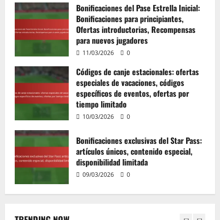
artículos únicos, contenido especial,
Bonificaciones del Pase Estrella Inicial:
disponibilidad limitada
Bonificaciones para principiantes,
Ofertas introductorias, Recompensas
09/03/2026
0
4
para nuevos jugadores
Códigos de canje del paquete inicial:
11/03/2026
0
bonificaciones para principiantes,
Códigos de canje estacionales: ofertas
ofertas introductorias, recompensas
especiales de vacaciones, códigos
para nuevos jugadores
específicos de eventos, ofertas por
5
09/03/2026
0
tiempo limitado
Códigos de canje específicos por región:
10/03/2026
0
Ofertas localizadas, recompensas
específicas por país, bonificaciones
Bonificaciones exclusivas del Star Pass:
regionales
artículos únicos, contenido especial,
1
disponibilidad limitada
11/03/2026
0
09/03/2026
0
Bonificaciones del Pase Estrella Inicial:
Bonificaciones para principiantes,
Ofertas introductorias, Recompensas
para nuevos jugadores
TRENDING NOW