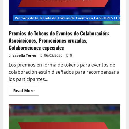
celebración,
Artículos
conmemorativos,
Contenido
de
Premios de la Tienda de Tokens de Evento en EA SPORTS FC Mobi
edición
limitada
Premios de Tokens de Eventos de Colaboración:
Asociaciones, Promociones cruzadas,
Colaboraciones especiales
Isabella Torres
06/03/2026
0
Los premios en forma de tokens para eventos de
colaboración están diseñados para recompensar a
los participantes...
Read
Read More
more
about
Premios
de
Tokens
de
Eventos
de
Colaboración: