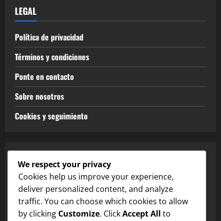
LEGAL
Política de privacidad
Términos y condiciones
Ponte en contacto
Sobre nosotros
Cookies y seguimiento
CATEGORÍAS
We respect your privacy
Cookies help us improve your experience,
Bonificaciones de Star Pass en EA SPORTS FC Mobile
deliver personalized content, and analyze
traffic. You can choose which cookies to allow
Canjear códigos en EA SPORTS FC Mobile
by clicking
Customize
. Click
Accept All
to