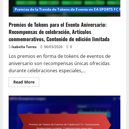
de
la
comunidad,
Premios de la Tienda de Tokens de Evento en EA SPORTS FC Mobi
Ajustes
de
recompensas
Premios de Tokens para el Evento Aniversario:
Recompensas de celebración, Artículos
conmemorativos, Contenido de edición limitada
Isabella Torres
06/03/2026
0
Los premios en forma de tokens de eventos de
aniversario son recompensas únicas ofrecidas
durante celebraciones especiales,...
Read
Read More
more
about
Premios
de
Tokens
para
el
Evento
Aniversario:
Recompensas
de