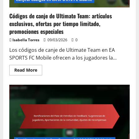
jugadores
Códigos de canje de Ultimate Team: artículos
exclusivos, ofertas por tiempo limitado,
promociones especiales
Isabella Torres
09/03/2026
0
Los códigos de canje de Ultimate Team en EA
SPORTS FC Mobile ofrecen a los jugadores la...
Read
Read More
more
about
Códigos
de
canje
de
Ultimate
Team:
artículos
exclusivos,
ofertas
por
tiempo
limitado,
promociones