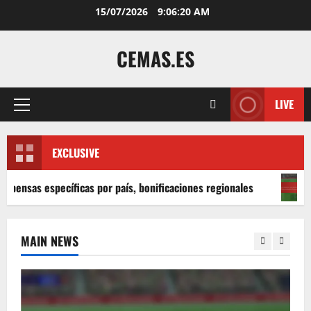
Skip
15/07/2026
9:06:21 AM
to
content
CEMAS.ES
LIVE
Primary
Menu
EXCLUSIVE
icas por país, bonificaciones regionales
Bonificaciones 
MAIN NEWS