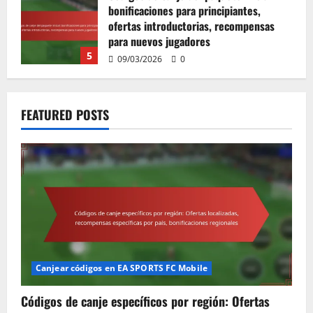
Ofertas localizadas, recompensas
específicas por país, bonificaciones
regionales
1
11/03/2026
0
Bonificaciones del Pase Estrella Inicial:
Bonificaciones para principiantes,
FEATURED POSTS
Ofertas introductorias, Recompensas
para nuevos jugadores
2
11/03/2026
0
Códigos de canje estacionales: ofertas
especiales de vacaciones, códigos
específicos de eventos, ofertas por
tiempo limitado
3
10/03/2026
0
Canjear códigos en EA SPORTS FC Mobile
Bonificaciones exclusivas del Star Pass:
artículos únicos, contenido especial,
Códigos de canje específicos por región: Ofertas
disponibilidad limitada