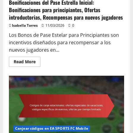
Bonificaciones del Pase Estrella Inicial:
Bonificaciones para principiantes, Ofertas
introductorias, Recompensas para nuevos jugadores
Isabella Torres
11/03/2026
0
Los Bonos de Pase Estelar para Principiantes son
incentivos diseñados para recompensar a los
nuevos jugadores en...
Read
Read More
more
about
Bonificaciones
del
Pase
Estrella
Inicial:
Bonificaciones
para
principiantes,
Ofertas
introductorias,
Recompensas
para
nuevos
jugadores
Canjear códigos en EA SPORTS FC Mobile