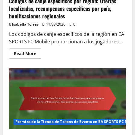
Códigos de canje específicos por región: Ofertas
localizadas, recompensas específicas por país,
bonificaciones regionales
Isabella Torres
11/03/2026
0
Los códigos de canje específicos de la región en EA
SPORTS FC Mobile proporcionan a los jugadores...
Read
Read More
more
about
Códigos
de
canje
específicos
por
región:
Ofertas
localizadas,
recompensas
específicas
por
país,
bonificaciones
regionales
Premios de la Tienda de Tokens de Evento en EA SPORTS FC Mobi