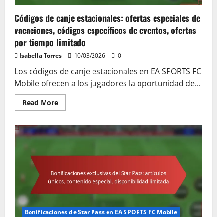
Códigos de canje estacionales: ofertas especiales de
vacaciones, códigos específicos de eventos, ofertas
por tiempo limitado
Isabella Torres
10/03/2026
0
Los códigos de canje estacionales en EA SPORTS FC
Mobile ofrecen a los jugadores la oportunidad de...
Read
Read More
more
about
Códigos
de
canje
estacionales:
ofertas
especiales
de
vacaciones,
códigos
específicos
de
eventos,
ofertas
por
Bonificaciones de Star Pass en EA SPORTS FC Mobile