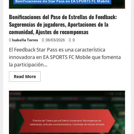
especiales
Bonificaciones de Star Pass en EA SPORTS FC Mobile
Bonificaciones del Pase de Estrellas de Feedback:
Sugerencias de jugadores, Aportaciones de la
comunidad, Ajustes de recompensas
Isabella Torres
06/03/2026
0
El Feedback Star Pass es una característica
innovadora en EA SPORTS FC Mobile que fomenta
la participación...
Read
Read More
more
about
Bonificaciones
del
Pase
de
Estrellas
de
Feedback:
Sugerencias
de
jugadores,
Aportaciones