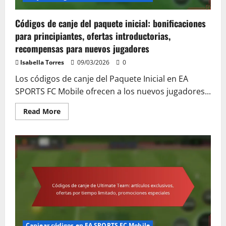
Códigos de canje del paquete inicial: bonificaciones
para principiantes, ofertas introductorias,
recompensas para nuevos jugadores
Isabella Torres
09/03/2026
0
Los códigos de canje del Paquete Inicial en EA
SPORTS FC Mobile ofrecen a los nuevos jugadores...
Read
Read More
more
about
Códigos
de
canje
del
paquete
inicial:
bonificaciones
para
principiantes,
ofertas
introductorias,
recompensas
para
nuevos
Canjear códigos en EA SPORTS FC Mobile