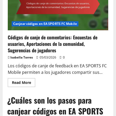
Asociaciones,
Promociones
cruzadas,
Colaboraciones
especiales
Canjear códigos en EA SPORTS FC Mobile
Códigos de canje de comentarios: Encuestas de
usuarios, Aportaciones de la comunidad,
Sugerencias de jugadores
Isabella Torres
05/03/2026
0
Los códigos de canje de feedback en EA SPORTS FC
Mobile permiten a los jugadores compartir sus...
Read
Read More
more
about
Códigos
¿Cuáles son los pasos para
de
canje
de
canjear códigos en EA SPORTS
comentarios:
Encuestas
de