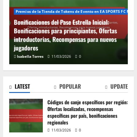
Premios de la Tienda de Tokens de Evento en EA SPORTS FC Mobi
Bonificaciones del Pase Estrella Inicial:
Bonificaciones para principiantes, Ofertas
introductorias, Recompensas para nuevos
jugadores
Bonificaciones del Pase Estrella Inicial:
Isabella Torres
11/03/2026
0
Bonificaciones para principiantes,
Ofertas introductorias, Recompensas
para nuevos jugadores
2
11/03/2026
0
LATEST
POPULAR
UPDATE
Códigos de canje estacionales: ofertas
especiales de vacaciones, códigos
Códigos de canje específicos por región:
específicos de eventos, ofertas por
Ofertas localizadas, recompensas
tiempo limitado
específicas por país, bonificaciones
3
10/03/2026
0
regionales
11/03/2026
0
Bonificaciones exclusivas del Star Pass: