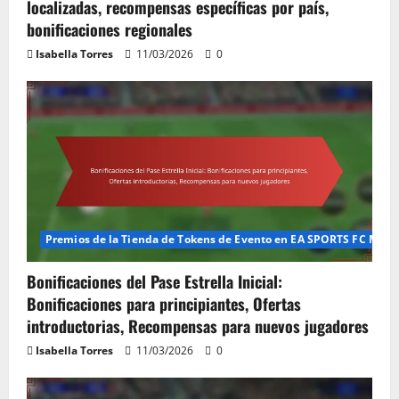
localizadas, recompensas específicas por país,
09/03/2026
0
4
bonificaciones regionales
Isabella Torres
11/03/2026
0
Códigos de canje del paquete inicial:
bonificaciones para principiantes,
ofertas introductorias, recompensas
para nuevos jugadores
5
09/03/2026
0
Premios de la Tienda de Tokens de Evento en EA SPORTS FC Mobi
Bonificaciones del Pase Estrella Inicial:
Bonificaciones para principiantes, Ofertas
introductorias, Recompensas para nuevos jugadores
Isabella Torres
11/03/2026
0