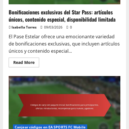
tiempo
limitado
Bonificaciones exclusivas del Star Pass: artículos
únicos, contenido especial, disponibilidad limitada
Isabella Torres
09/03/2026
0
El Pase Estelar ofrece una emocionante variedad
de bonificaciones exclusivas, que incluyen artículos
únicos y contenido especial...
Read
Read More
more
about
Bonificaciones
exclusivas
del
Star
Pass:
artículos
únicos,
contenido
especial,
disponibilidad
limitada
Canjear códigos en EA SPORTS FC Mobile